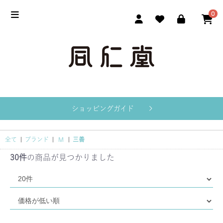
0
ショッピングガイド
全て
|
ブランド
|
M
|
三善
30件
の商品が見つかりました