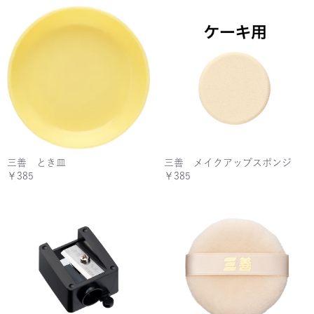
三善 とき皿
三善 メイクアップスポンジ
￥385
￥385