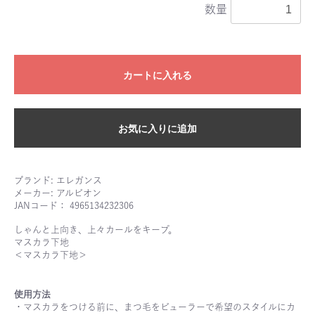
数量
カートに入れる
お気に入りに追加
ブランド: エレガンス
メーカー: アルビオン
JANコード： 4965134232306
しゃんと上向き、上々カールをキープ。
マスカラ下地
＜マスカラ下地＞
使用方法
・マスカラをつける前に、まつ毛をビューラーで希望のスタイルにカ